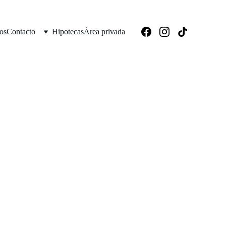
os
Contacto
Hipotecas
Área privada
ra